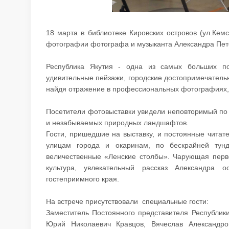
18 марта в библиотеке Кировских островов (ул.Кемс
фотографии фотографа и музыканта Александра Пете
Республика Якутия - одна из самых больших п
удивительные пейзажи, городские достопримечательн
найдя отражение в профессиональных фотографиях, 
Посетители фотовыставки увидели неповторимый по с
и незабываемых природных ландшафтов.
Гости, пришедшие на выставку, и постоянные читат
улицам города и окаринам, по бескрайней тун
величественные «Ленские столбы». Чарующая перв
культура, увлекательный рассказ Александра о
гостеприимного края.
На встрече присутствовали специальные гости:
Заместитель Постоянного представителя Республик
Юрий Николаевич Кравцов, Вячеслав Александ