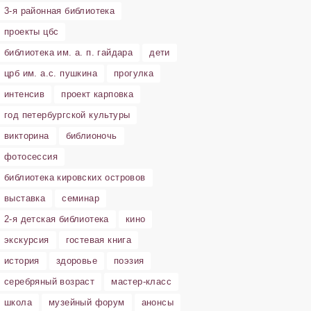
3-я районная библиотека
проекты цбс
библиотека им. а. п. гайдара
дети
црб им. а.с. пушкина
прогулка
интенсив
проект карповка
год петербургской культуры
викторина
библионочь
фотосессия
библиотека кировских островов
выставка
семинар
2-я детская библиотека
кино
экскурсия
гостевая книга
история
здоровье
поэзия
серебряный возраст
мастер-класс
школа
музейный форум
анонсы