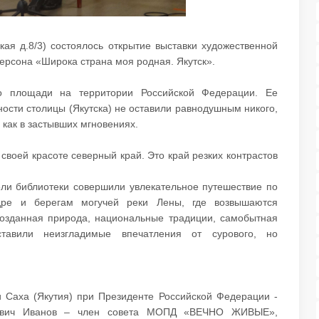
кая д.8/3) состоялось открытие выставки художественной
рсона «Широка страна моя родная. Якутск».
о площади на территории Российской Федерации. Ее
ости столицы (Якутска) не оставили равнодушным никого,
как в застывших мгновениях.
воей красоте северный край. Это край резких контрастов
ели библиотеки совершили увлекательное путешествие по
дре и берегам могучей реки Лены, где возвышаются
озданная природа, национальные традиции, самобытная
ставили неизгладимые впечатления от сурового, но
и Саха (Якутия) при Президенте Российской Федерации -
рович Иванов – член совета МОПД «ВЕЧНО ЖИВЫЕ»,