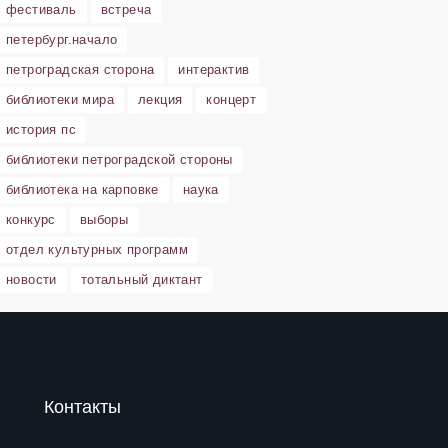
фестиваль
встреча
петербург.начало
петроградская сторона
интерактив
библиотеки мира
лекция
концерт
история пс
библиотеки петроградской стороны
библиотека на карповке
наука
конкурс
выборы
отдел культурных программ
новости
тотальный диктант
Контакты