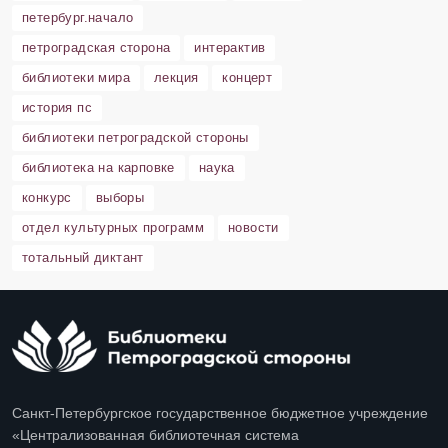
петербург.начало
петроградская сторона
интерактив
библиотеки мира
лекция
концерт
история пс
библиотеки петроградской стороны
библиотека на карповке
наука
конкурс
выборы
отдел культурных программ
новости
тотальный диктант
Санкт-Петербургское государственное бюджетное учреждение
«Централизованная библиотечная система