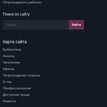
Петроградского района»
Поиск по сайту
Карта сайта
Библиотеки
Open submenu (Библиотеки)
Анонсы
Читателям
Open submenu (Читателям)
Афиша
Петроградская сторона
Open submenu (Петроградская сторона)
О нас
Open submenu (О нас)
Профессионалам
Open submenu (Профессионалам)
Доступная среда
Open submenu (Доступная среда)
Новости