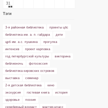
31
Тэги
3-я районная библиотека
проекты цбс
библиотека им. а. п. гайдара
дети
црб им. а.с. пушкина
прогулка
интенсив
проект карповка
год петербургской культуры
викторина
библионочь
фотосессия
библиотека кировских островов
выставка
семинар
2-я детская библиотека
кино
экскурсия
гостевая книга
история
здоровье
поэзия
серебряный возраст
мастер-класс