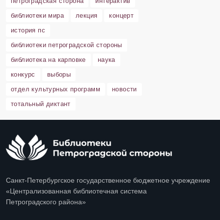
петроградская сторона
интерактив
библиотеки мира
лекция
концерт
история пс
библиотеки петроградской стороны
библиотека на карповке
наука
конкурс
выборы
отдел культурных программ
новости
тотальный диктант
Санкт-Петербургское государственное бюджетное учреждение
«Централизованная библиотечная система
Петроградского района»