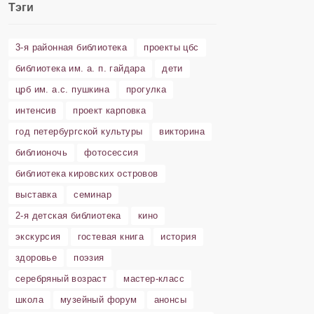
Тэги
3-я районная библиотека
проекты цбс
библиотека им. а. п. гайдара
дети
црб им. а.с. пушкина
прогулка
интенсив
проект карповка
год петербургской культуры
викторина
библионочь
фотосессия
библиотека кировских островов
выставка
семинар
2-я детская библиотека
кино
экскурсия
гостевая книга
история
здоровье
поэзия
серебряный возраст
мастер-класс
школа
музейный форум
анонсы