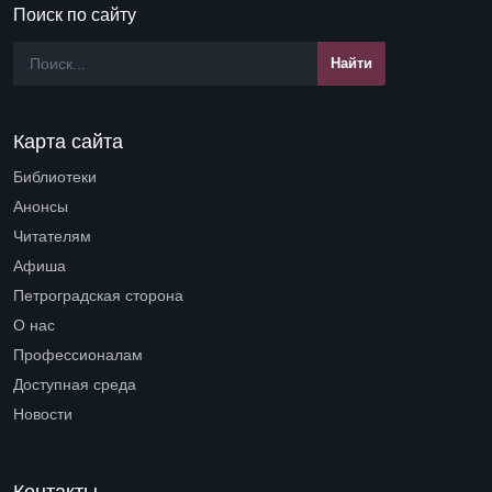
Поиск по сайту
Карта сайта
Библиотеки
Open submenu (Библиотеки)
Анонсы
Читателям
Open submenu (Читателям)
Афиша
Петроградская сторона
Open submenu (Петроградская сторона)
О нас
Open submenu (О нас)
Профессионалам
Open submenu (Профессионалам)
Доступная среда
Open submenu (Доступная среда)
Новости
Контакты