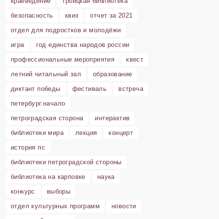
краеведение
троицкая библиотека
безопасность
квиз
отчет за 2021
отдел для подростков и молодёжи
игра
год единства народов россии
профессиональные мероприятия
квест
летний читальный зал
образование
диктант победы
фестиваль
встреча
петербург.начало
петроградская сторона
интерактив
библиотеки мира
лекция
концерт
история пс
библиотеки петроградской стороны
библиотека на карповке
наука
конкурс
выборы
отдел культурных программ
новости