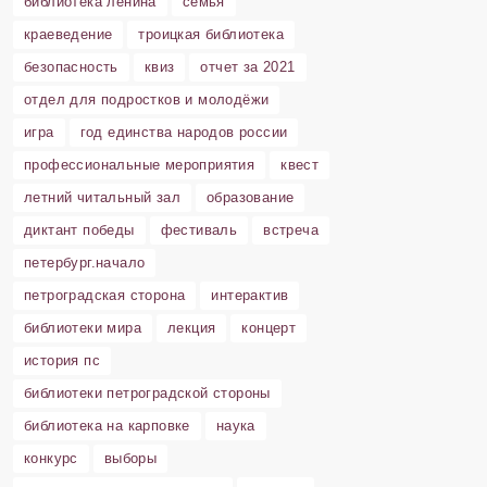
библиотека ленина
семья
краеведение
троицкая библиотека
безопасность
квиз
отчет за 2021
отдел для подростков и молодёжи
игра
год единства народов россии
профессиональные мероприятия
квест
летний читальный зал
образование
диктант победы
фестиваль
встреча
петербург.начало
петроградская сторона
интерактив
библиотеки мира
лекция
концерт
история пс
библиотеки петроградской стороны
библиотека на карповке
наука
конкурс
выборы