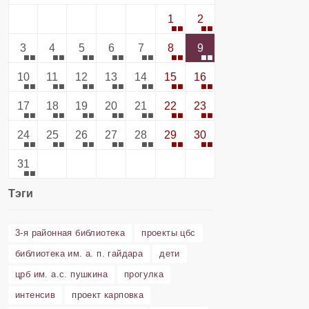
1
2
3
4
5
6
7
8
9
10
11
12
13
14
15
16
17
18
19
20
21
22
23
24
25
26
27
28
29
30
31
Тэги
3-я районная библиотека
проекты цбс
библиотека им. а. п. гайдара
дети
црб им. а.с. пушкина
прогулка
интенсив
проект карповка