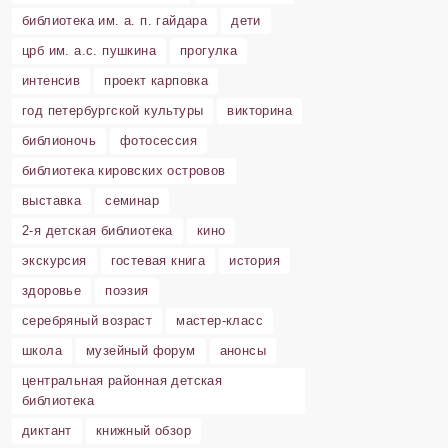
библиотека им. а. п. гайдара
дети
црб им. а.с. пушкина
прогулка
интенсив
проект карповка
год петербургской культуры
викторина
библионочь
фотосессия
библиотека кировских островов
выставка
семинар
2-я детская библиотека
кино
экскурсия
гостевая книга
история
здоровье
поэзия
серебряный возраст
мастер-класс
школа
музейный форум
анонсы
центральная районная детская
библиотека
диктант
книжный обзор