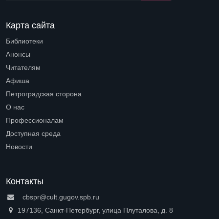
Карта сайта
Библиотеки
Open submenu (Библиотеки)
Анонсы
Читателям
Open submenu (Читателям)
Афиша
Петроградская сторона
Open submenu (Петроградская сторона)
О нас
Open submenu (О нас)
Профессионалам
Open submenu (Профессионалам)
Доступная среда
Open submenu (Доступная среда)
Новости
Контакты
cbspr@cult.gugov.spb.ru
197136, Санкт-Петербург, улица Плуталова, д. 8