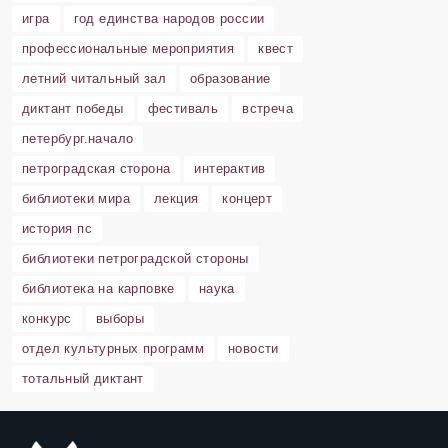
игра
год единства народов россии
профессиональные мероприятия
квест
летний читальный зал
образование
диктант победы
фестиваль
встреча
петербург.начало
петроградская сторона
интерактив
библиотеки мира
лекция
концерт
история пс
библиотеки петроградской стороны
библиотека на карповке
наука
конкурс
выборы
отдел культурных программ
новости
тотальный диктант