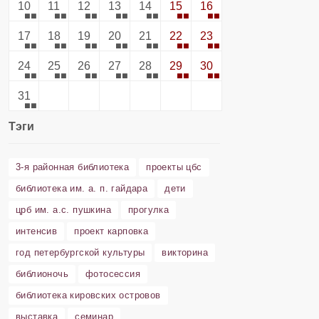
10
11
12
13
14
15
16
17
18
19
20
21
22
23
24
25
26
27
28
29
30
31
Тэги
3-я районная библиотека
проекты цбс
библиотека им. а. п. гайдара
дети
црб им. а.с. пушкина
прогулка
интенсив
проект карповка
год петербургской культуры
викторина
библионочь
фотосессия
библиотека кировских островов
выставка
семинар