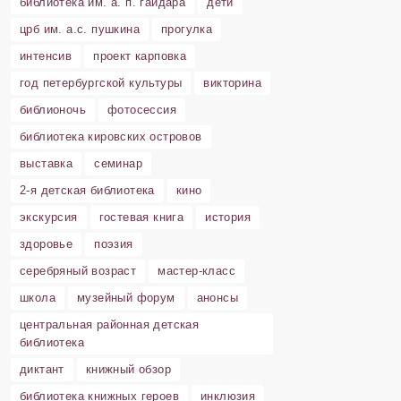
библиотека им. а. п. гайдара
дети
црб им. а.с. пушкина
прогулка
интенсив
проект карповка
год петербургской культуры
викторина
библионочь
фотосессия
библиотека кировских островов
выставка
семинар
2-я детская библиотека
кино
экскурсия
гостевая книга
история
здоровье
поэзия
серебряный возраст
мастер-класс
школа
музейный форум
анонсы
центральная районная детская
библиотека
диктант
книжный обзор
библиотека книжных героев
инклюзия