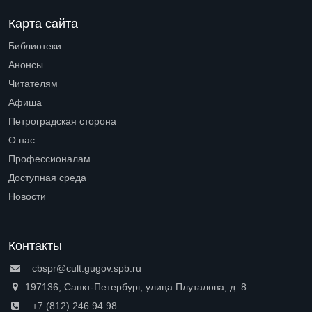
Карта сайта
Библиотеки
Open submenu (Библиотеки)
Анонсы
Читателям
Open submenu (Читателям)
Афиша
Петроградская сторона
Open submenu (Петроградская сторона)
О нас
Open submenu (О нас)
Профессионалам
Open submenu (Профессионалам)
Доступная среда
Open submenu (Доступная среда)
Новости
Контакты
cbspr@cult.gugov.spb.ru
197136, Санкт-Петербург, улица Плуталова, д. 8
+7 (812) 246 94 98