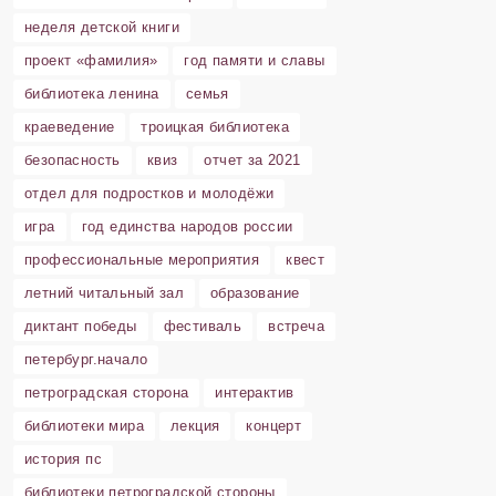
неделя детской книги
проект «фамилия»
год памяти и славы
библиотека ленина
семья
краеведение
троицкая библиотека
безопасность
квиз
отчет за 2021
отдел для подростков и молодёжи
игра
год единства народов россии
профессиональные мероприятия
квест
летний читальный зал
образование
диктант победы
фестиваль
встреча
петербург.начало
петроградская сторона
интерактив
библиотеки мира
лекция
концерт
история пс
библиотеки петроградской стороны