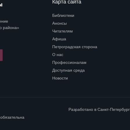
Карта сайта
Библиотеки
Open submenu (Библиотеки)
ение
Анонсы
о района»
Читателям
Open submenu (Читателям)
Афиша
Петроградская сторона
Open submenu (Петроградская сторона)
О нас
Open submenu (О нас)
Профессионалам
Open submenu (Профессионалам)
Доступная среда
Open submenu (Доступная среда)
Новости
Разработано в
Санкт-Петербур
 обязательна