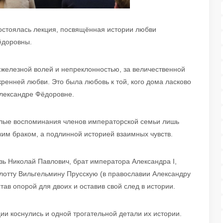
 состоялась лекция, посвящённая истории любви
ёдоровны.
 железной волей и непреклонностью, за величественной
кренней любви. Это была любовь к той, кого дома ласково
Александре Фёдоровне.
плые воспоминания членов императорской семьи лишь
ким браком, а подлинной историей взаимных чувств.
зь Николай Павлович, брат императора Александра I,
лотту Вильгельмину Прусскую (в православии Александру
став опорой для двоих и оставив свой след в истории.
и коснулись и одной трогательной детали их истории.