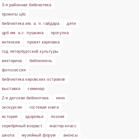
3-я районная библиотека
проекты цбс
библиотека им. а. п. гайдара
дети
црб им. а.с. пушкина
прогулка
интенсив
проект карповка
год петербургской культуры
викторина
библионочь
фотосессия
библиотека кировских островов
выставка
семинар
2-я детская библиотека
кино
экскурсия
гостевая книга
история
здоровье
поэзия
серебряный возраст
мастер-класс
школа
музейный форум
анонсы