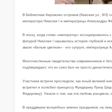
В Библиотеке Кировских островов (Кемская ул., 8/3)
императора Николая I и императрицы Александры Ф
В эпоху, когда слово «император» ассоциировалось с
фигурой Николая I скрывалась история глубокой и ис
звали «Белым цветком» - его супруге, императрице 
Многочисленные свидетельства современников и тё
подтверждают, что их союз был не просто династичес
Участники встречи проследили, как юный великий кня
встретил и полюбил принцессу Фридерику Луизу Шар
Федоровну). Узнали о том, как эта любовь расцвела, 
В преддверии волшебных зимних праздников, на лекци