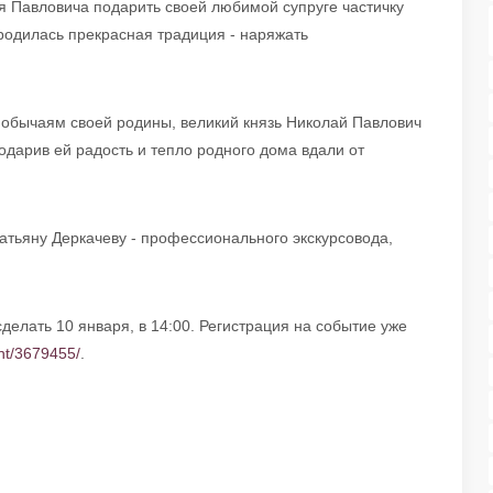
я Павловича подарить своей любимой супруге частичку
ародилась прекрасная традиция - наряжать
 обычаям своей родины, великий князь Николай Павлович
одарив ей радость и тепло родного дома вдали от
атьяну Деркачеву - профессионального экскурсовода,
сделать 10 января, в 14:00. Регистрация на событие уже
ent/3679455/
.