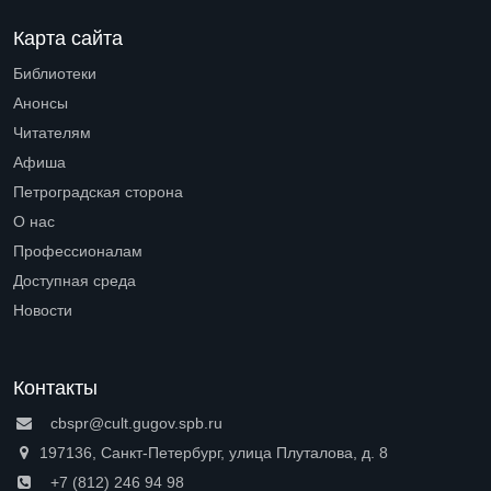
Карта сайта
Библиотеки
Open submenu (Библиотеки)
Анонсы
Читателям
Open submenu (Читателям)
Афиша
Петроградская сторона
Open submenu (Петроградская сторона)
О нас
Open submenu (О нас)
Профессионалам
Open submenu (Профессионалам)
Доступная среда
Open submenu (Доступная среда)
Новости
Контакты
cbspr@cult.gugov.spb.ru
197136, Санкт-Петербург, улица Плуталова, д. 8
+7 (812) 246 94 98