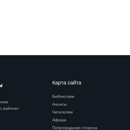
Карта сайта
Библиотеки
Open submenu (Библиотеки)
ение
Анонсы
о района»
Читателям
Open submenu (Читателям)
Афиша
Петроградская сторона