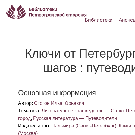
Библиотеки
Анонс
Настройки доступности
Ключи от Петербур
шагов : путевод
Основная информация
Автор
:
Стогов Илья Юрьевич
Тематика
:
Литературное краеведение — Санкт-Пете
город
,
Русская литература — Путеводители
Издательство
:
Пальмира (Санкт-Петербург)
,
Книга 
(Москва)