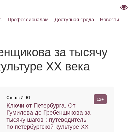
с
Профессионалам
Доступная среда
Новости
енщикова за тысячу
культуре XX века
Стогов И. Ю.
12+
Ключи от Петербурга. От
Гумилева до Гребенщикова за
тысячу шагов : путеводитель
по петербургской культуре XX