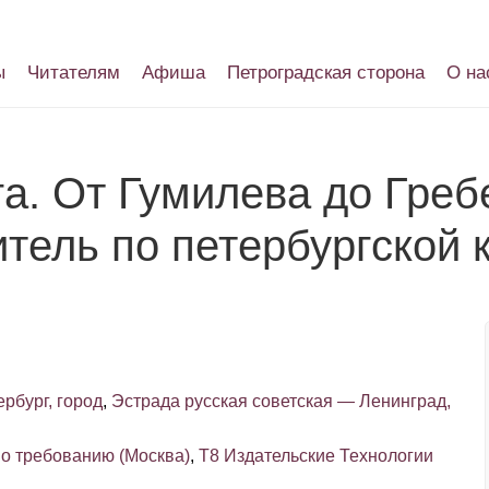
ы
Читателям
Афиша
Петроградская сторона
О на
га. От Гумилева до Греб
итель по петербургской 
рбург, город
,
Эстрада русская советская — Ленинград,
по требованию (Москва)
,
Т8 Издательские Технологии