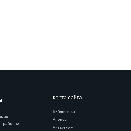
Карта сайта
Библиотеки
Open submenu (Библиотеки)
ение
Анонсы
о района»
Читателям