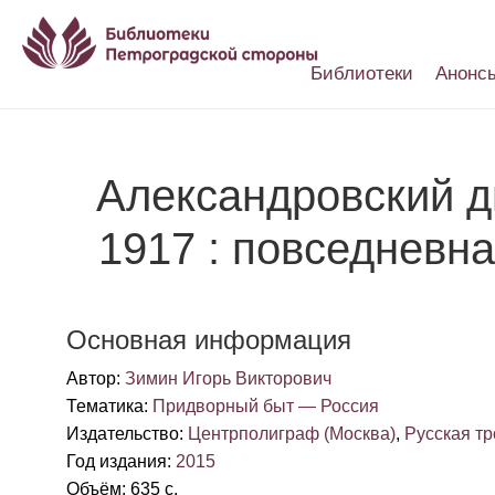
Библиотеки
Анонс
Настройки доступности
Александровский д
1917 : повседневн
Основная информация
Автор
:
Зимин Игорь Викторович
Тематика
:
Придворный быт — Россия
Издательство
:
Центрполиграф (Москва)
,
Русская тр
Год издания
:
2015
Объём
:
635 с.