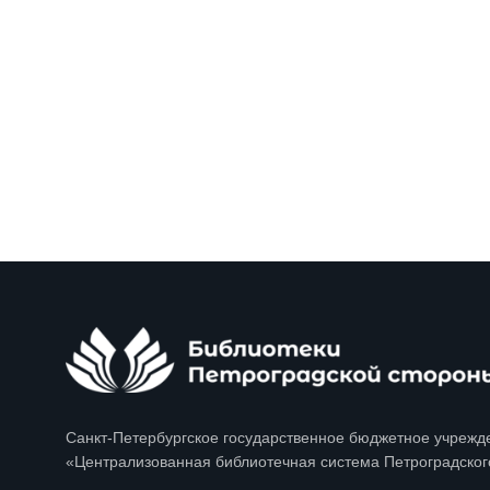
Санкт-Петербургское государственное бюджетное учрежд
«Централизованная библиотечная система Петроградског