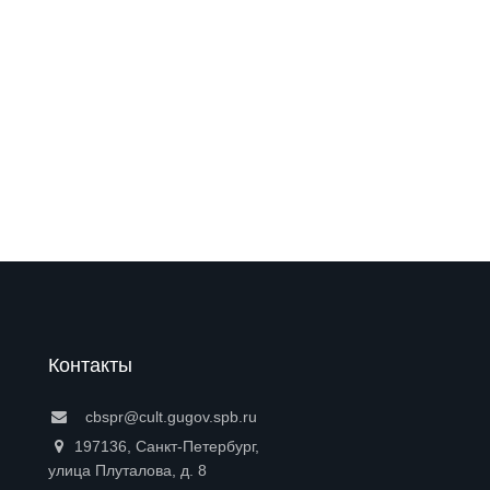
Контакты
cbspr@cult.gugov.spb.ru
197136, Санкт-Петербург,
улица Плуталова, д. 8