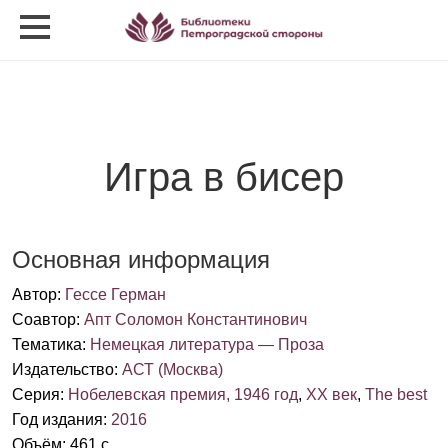
Игра в бисер
Основная информация
Автор
:
Гессе Герман
Соавтор
:
Апт Соломон Константинович
Тематика
:
Немецкая литература — Проза
Издательство
:
АСТ (Москва)
Серия
:
Нобелевская премия, 1946 год
,
XX век
,
The best
Год издания
:
2016
Объём
:
461 с.