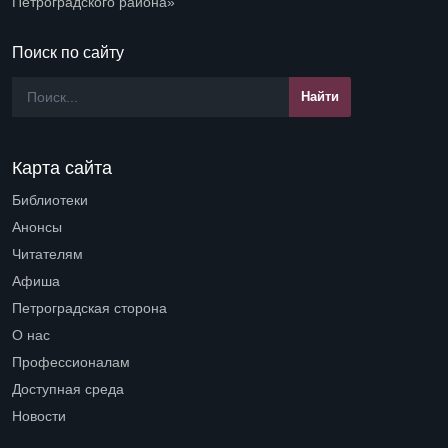
Петроградского района»
Поиск по сайту
Карта сайта
Библиотеки
Open submenu (Библиотеки)
Анонсы
Читателям
Open submenu (Читателям)
Афиша
Петроградская сторона
Open submenu (Петроградская сторона)
О нас
Open submenu (О нас)
Профессионалам
Open submenu (Профессионалам)
Доступная среда
Open submenu (Доступная среда)
Новости