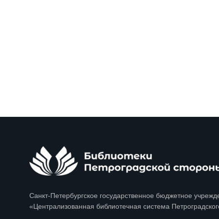
Санкт-Петербургское государственное бюджетное учрежд
«Централизованная библиотечная система Петроградског