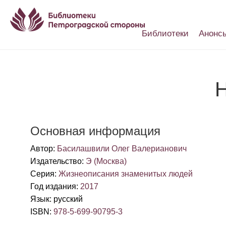
Библиотеки
Анонс
Настройки доступности
Н
Основная информация
Автор
:
Басилашвили Олег Валерианович
Издательство
:
Э (Москва)
Серия
:
Жизнеописания знаменитых людей
Год издания
:
2017
Язык
:
русский
ISBN
:
978-5-699-90795-3