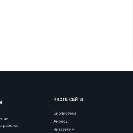
Карта сайта
Библиотеки
Open submenu (Библиотеки)
ение
Анонсы
о района»
Читателям