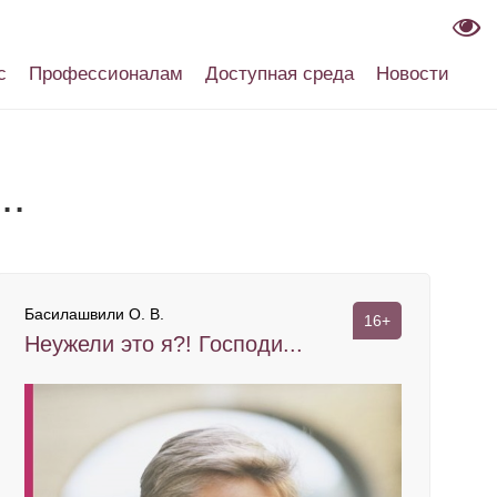
с
Профессионалам
Доступная среда
Новости
..
Басилашвили О. В.
16+
Неужели это я?! Господи...