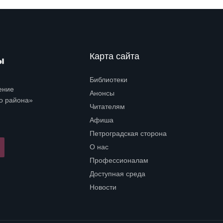
Карта сайта
Библиотеки
Open submenu (Библиотеки)
ение
Анонсы
о района»
Читателям
Open submenu (Читателям)
Афиша
Петроградская сторона
Open submenu (Петроградская сторона)
О нас
Open submenu (О нас)
Профессионалам
Open submenu (Профессионалам)
Доступная среда
Open submenu (Доступная среда)
Новости