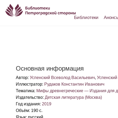
Библиотеки
Анонс
Настройки доступности
Основная информация
Автор
:
Успенский Всеволод Васильевич
,
Успенский
Иллюстратор
:
Рудаков Константин Иванович
Тематика
:
Мифы древнегреческие — Издания для д
Издательство
:
Детская литература (Москва)
Год издания
:
2019
Объём
:
190 с.
Язык
:
русский