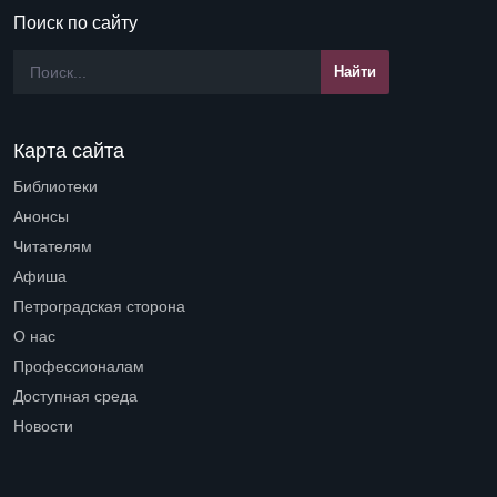
Поиск по сайту
Карта сайта
Библиотеки
Open submenu (Библиотеки)
Анонсы
Читателям
Open submenu (Читателям)
Афиша
Петроградская сторона
Open submenu (Петроградская сторона)
О нас
Open submenu (О нас)
Профессионалам
Open submenu (Профессионалам)
Доступная среда
Open submenu (Доступная среда)
Новости