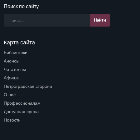
Поиск по сайту
Карта сайта
Библиотеки
Open submenu (Библиотеки)
Анонсы
Читателям
Open submenu (Читателям)
Афиша
Петроградская сторона
Open submenu (Петроградская сторона)
О нас
Open submenu (О нас)
Профессионалам
Open submenu (Профессионалам)
Доступная среда
Open submenu (Доступная среда)
Новости