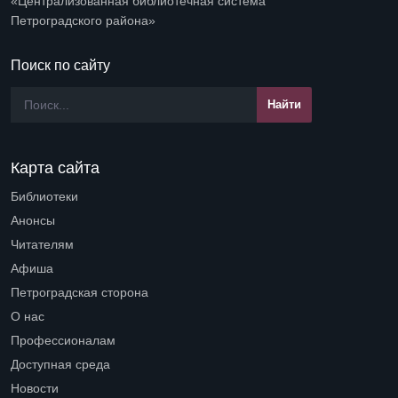
«Централизованная библиотечная система
Петроградского района»
Поиск по сайту
Карта сайта
Библиотеки
Open submenu (Библиотеки)
Анонсы
Читателям
Open submenu (Читателям)
Афиша
Петроградская сторона
Open submenu (Петроградская сторона)
О нас
Open submenu (О нас)
Профессионалам
Open submenu (Профессионалам)
Доступная среда
Open submenu (Доступная среда)
Новости