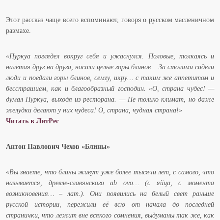
Этот рассказ чаще всего вспоминают, говоря о русском масленичном
размахе.
«Пуркуа поглядел вокруг себя и ужаснулся. Половые, толкаясь и
налетая друг на друга, носили целые горы блинов… За столами сидели
люди и поедали горы блинов, семгу, икру… с таким же аппетитом и
бесстрашием, как и благообразный господин. «О, страна чудес! —
думал Пуркуа, выходя из ресторана. — Не только климат, но даже
желудки делают у них чудеса! О, страна, чудная страна!»
Читать в ЛитРес
Антон Павлович Чехов «Блины»
«Вы знаете, что блины живут уже более тысячи лет, с самого, что
называется, древле-славянского ab ovo… (с яйца, с момента
возникновения… – лат.). Они появились на белый свет раньше
русской истории, пережили её всю от начала до последней
странички, что лежит вне всякого сомнения, выдуманы так же, как