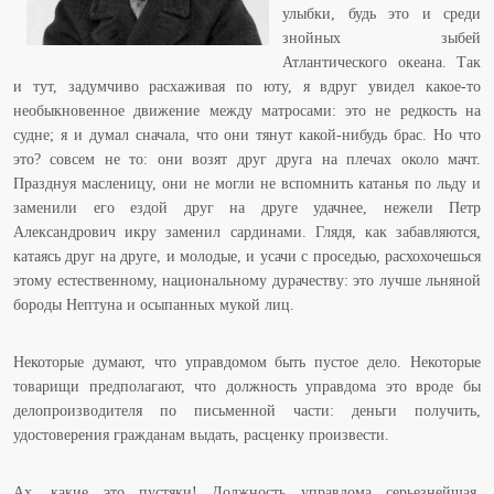
улыбки, будь это и среди
знойных зыбей
Атлантического океана. Так
и тут, задумчиво расхаживая по юту, я вдруг увидел какое-то
необыкновенное движение между матросами: это не редкость на
судне; я и думал сначала, что они тянут какой-нибудь брас. Но что
это? совсем не то: они возят друг друга на плечах около мачт.
Празднуя масленицу, они не могли не вспомнить катанья по льду и
заменили его ездой друг на друге удачнее, нежели Петр
Александрович икру заменил сардинами. Глядя, как забавляются,
катаясь друг на друге, и молодые, и усачи с проседью, расхохочешься
этому естественному, национальному дурачеству: это лучше льняной
бороды Нептуна и осыпанных мукой лиц.
Некоторые думают, что управдомом быть пустое дело. Некоторые
товарищи предполагают, что должность управдома это вроде бы
делопроизводителя по письменной части: деньги получить,
удостоверения гражданам выдать, расценку произвести.
Ах, какие это пустяки! Должность управдома серьезнейшая,