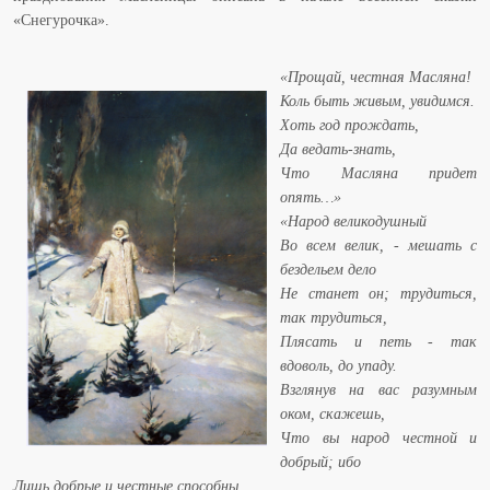
«Снегурочка».
«Прощай, честная Масляна!
Коль быть живым, увидимся.
Хоть год прождать,
Да ведать-знать,
Что Масляна придет
опять…»
«Народ великодушный
Во всем велик, - мешать с
бездельем дело
Не станет он; трудиться,
так трудиться,
Плясать и петь - так
вдоволь, до упаду.
Взглянув на вас разумным
оком, скажешь,
Что вы народ честной и
добрый; ибо
Лишь добрые и честные способны