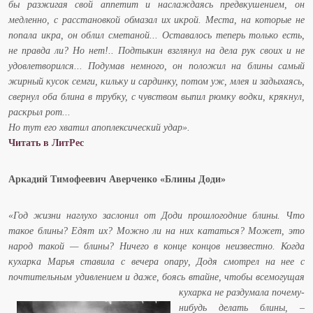
бы разжигая свой аппетит и наслаждаясь предвкушением, он
медленно, с расстановкой обмазал их икрой. Места, на которые не
попала икра, он облил сметаной... Оставалось теперь только есть,
не правда ли? Но нет!.. Подтыкин взглянул на дела рук своих и не
удовлетворился... Подумав немного, он положил на блины самый
жирный кусок семги, кильку и сардинку, потом уж, млея и задыхаясь,
свернул оба блина в трубку, с чувством выпил рюмку водки, крякнул,
раскрыл рот...
Но тут его хватил апоплексический удар».
Читать в ЛитРес
Аркадий Тимофеевич Аверченко «Блины Доди»
«Год жизни наглухо заслонил от Доди прошлогодние блины. Что
такое блины? Едят их? Можно ли на них кататься? Может, это
народ такой — блины? Ничего в конце концов неизвестно. Когда
кухарка Марья ставила с вечера опару, Додя смотрел на нее с
почтительным удивлением и даже, боясь втайне, чтобы
всемогущая
кухарка не раздумала почему-
нибудь делать блины, –