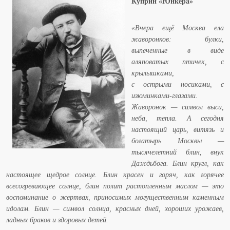
Куприн «Юнкера»
«Вчера ещё Москва ела
жаворонков: булки,
выпеченные в виде
аляповатых птичек, с
крылышками,
с острыми носиками, с
изюминками-глазами.
Жаворонок — символ выси,
неба, тепла. А сегодня
настоящий царь, витязь и
богатырь Москвы —
тысячелетний блин, внук
Даждьбога. Блин кругл, как
настоящее щедрое солнце. Блин красен и горяч, как горячее
всесогревающее солнце, блин полит растопленным маслом — это
воспоминание о жертвах, приносимых могущественным каменным
идолам. Блин — символ солнца, красных дней, хороших урожаев,
ладных браков и здоровых детей.