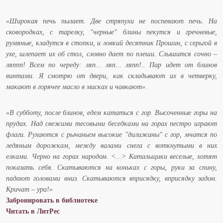
«Широкая печь пылает. Две стряпухи не поспевают печь. На
сковородках, с тарелку, "черные" блины пекутся и гречневые,
румяные, кладутся в стопки, и ловкий десятник Прошин, с серьгой в
ухе, шлепает их об стол, словно дает по плеши. Слышится сочно –
ляппп! Всем по череду: ляп... ляп... ляпп!.. Пар идет от блинов
винтами. Я смотрю от двери, как складывают их в четверку,
макают в горячее масло в мисках и чавкают».
«В субботу, после блинов, едем кататься с гор. Высоченные горы на
прудах. Над свежими тесовыми беседками на горах пестро играют
флаги. Рухаются с рычаньем высокие "дилижаны" с гор, мчатся по
ледяным дорожкам, между валами снега с воткнутыми в них
елками. Черно на горах народом. <...> Катальщики веселые, хотят
показать себя. Скатываются на коньках с горы, руки за спину,
падают головами вниз. Скатываются вприсядку, вприсядку задом.
Кричат – ура!»
Забронировать в библиотеке
Читать в ЛитРес