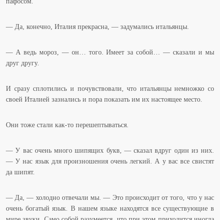
пафосом.
— Да, конечно, Италия прекрасна, — задумались итальянцы.
— А ведь мороз, — он… того. Имеет за собой… — сказали и мы
друг другу.
И сразу сплотились и почувствовали, что итальянцы немножко со
своей Италией зазнались и пора показать им их настоящее место.
Они тоже стали как-то перешептываться.
— У вас очень много шипящих букв, — сказал вдруг один из них.
— У нас язык для произношения очень легкий. А у вас все свистят
да шипят.
— Да, — холодно отвечали мы. — Это происходит от того, что у нас
очень богатый язык. В нашем языке находятся все существующие в
мире звуки. Само собой разумеется, что при этом приходится иногда