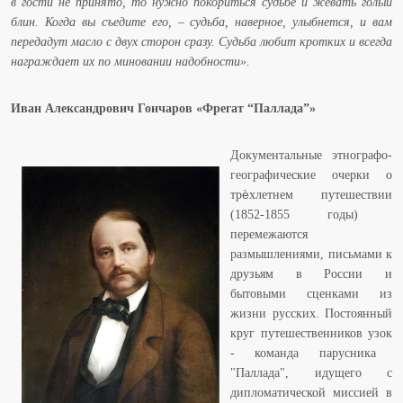
в гости не принято, то нужно покориться судьбе и жевать голый
блин. Когда вы съедите его, – судьба, наверное, улыбнется, и вам
передадут масло с двух сторон сразу. Судьба любит кротких и всегда
награждает их по миновании надобности».
Иван Александрович Гончаров «Фрегат “Паллада”»
Документальные этнографо-
географические очерки о
ѐ
тр
хлетнем
путешествии
(1852-1855
годы
)
перемежаются
размышлениями
,
письмами
к
друзьям
в
России
и
бытовыми
сценками
из
жизни
русских
.
Постоянный
круг
путешественников
узок
-
команда
парусн
ика
"Паллада", идущего с
дипломатической миссией в