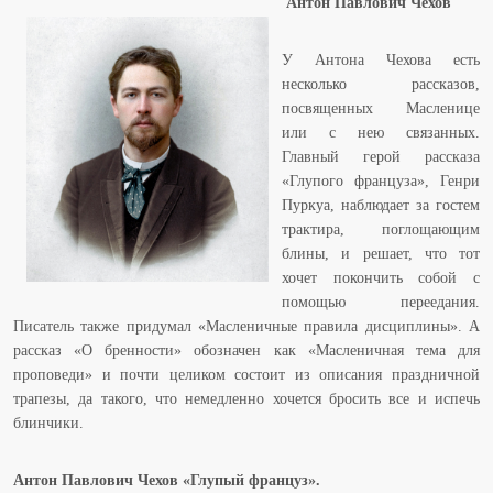
Антон Павлович Чехов
У Антона Чехова есть
несколько рассказов,
посвященных Масленице
или с нею связанных.
Главный герой рассказа
«Глупого француза», Генри
Пуркуа, наблюдает за гостем
трактира, поглощающим
блины, и решает, что тот
хочет покончить собой с
помощью переедания.
Писатель также придумал «Масленичные правила дисциплины». А
рассказ «О бренности» обозначен как «Масленичная тема для
проповеди» и почти целиком состоит из описания праздничной
трапезы, да такого, что немедленно хочется бросить все и испечь
блинчики.
Антон Павлович Чехов «Глупый француз».