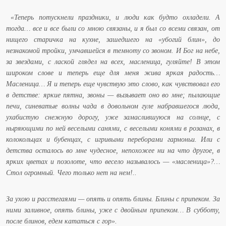
«Теперь потускнели праздники, и люди как будто охладели. А
тогда… все и все были со мною связаны, и я был со всеми связан, от
нищего старичка на кухне, зашедшего на «убогий блин», до
незнакомой тройки, умчавшейся в темноту со звоном. И Бог на небе,
за звездами, с лаской глядел на всех, масленица, гуляйте! В этом
широком слове и теперь еще для меня жива яркая радость…
Масленица… Я и теперь еще чувствую это слово, как чувствовал его
в детстве: яркие пятна, звоны — вызывает оно во мне; пылающие
печи, синеватые волны чада в довольном гуле набравшегося люда,
ухабистую снежную дорогу, уже замаслившуюся на солнце, с
ныряющими по ней веселыми санями, с веселыми конями в розанах, в
колокольцах и бубенцах, с игривыми переборами гармоньи. Или с
детства осталось во мне чудесное, непохожее ни на что другое, в
ярких цветах и позолоте, что весело называлось — «масленица»?…
Стол огромный. Чего только нет на нем!..
За ухою и расстегаями — опять и опять блины. Блины с припеком. За
ними заливное, опять блины, уже с двойным припеком… В субботу,
после блинов, едем кататься с гор».