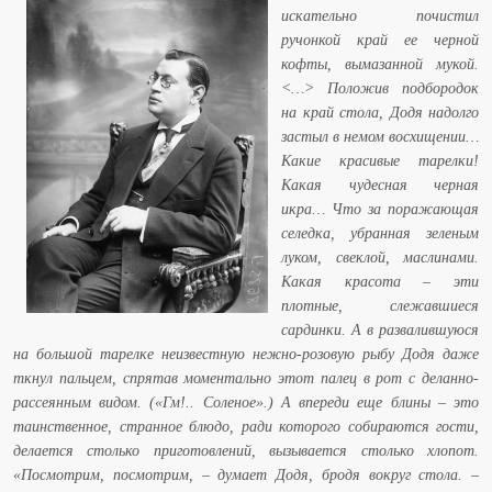
искательно почистил
ручонкой край ее черной
кофты, вымазанной мукой.
<…> Положив подбородок
на край стола, Додя надолго
застыл в немом восхищении…
Какие красивые тарелки!
Какая чудесная черная
икра… Что за поражающая
селедка, убранная зеленым
луком, свеклой, маслинами.
Какая красота – эти
плотные, слежавшиеся
сардинки. А в развалившуюся
на большой тарелке неизвестную нежно-розовую рыбу Додя даже
ткнул пальцем, спрятав моментально этот палец в рот с деланно-
рассеянным видом. («Гм!.. Соленое».) А впереди еще блины – это
таинственное, странное блюдо, ради которого собираются гости,
делается столько приготовлений, вызывается столько хлопот.
«Посмотрим, посмотрим, – думает Додя, бродя вокруг стола. –