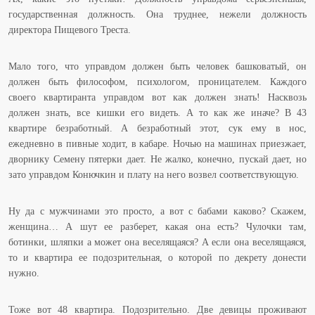
государственная должность. Она труднее, нежели должность
директора Пищевого Треста.
Мало того, что управдом должен быть человек башковатый, он
должен быть философом, психологом, проницателем. Каждого
своего квартиранта управдом вот как должен знать! Насквозь
должен знать, все кишки его видеть. А то как же иначе? В 43
квартире безработный. А безработный этот, сук ему в нос,
ежедневно в пивные ходит, в кабаре. Ночью на машинах приезжает,
дворнику Семену пятерки дает. Не жалко, конечно, пускай дает, но
зато управдом Конючкин и плату на него возвел соответствующую.
Ну да с мужчинами это просто, а вот с бабами каково? Скажем,
женщина… А шут ее разберет, какая она есть? Чулочки там,
ботинки, шляпки а может она веселящаяся? А если она веселящаяся,
то и квартира ее подозрительная, о которой по декрету донести
нужно.
Тоже вот 48 квартира. Подозрительно. Две девицы проживают