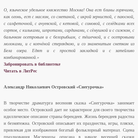
О, языческое удельное княжество Москва! Она ест блины горячими,
как огонь, ест с маслом, со сметаной, с икрой зернистой, с паюсной,
с салфеточной, с ачуевской, с кетовой, с сомовой, с селёдками всех
сортов, с кильками, шпротами, сардинами, с сёмушкой и с сижком, с
балычком осетровым и с белорыбьим, с тёшечкой, и с осетровыми
молоками, и с копчёной стерлядкою, и со знаменитым снетком из
Бела озера. Едят и с простой закладкой и с затейливо
комбинированной.»
Забронировать в библиотеке
Читать в ЛитРес
Александр Николаевич Островский «Снегурочка»
В творчестве драматурга весенняя сказка «Снегурочка» занимает
особое место. Островский дает не характерное для своего творчества
идиллическое описание страны берендеев. Жизнь берендеев радостна
и безмятежна. Островский описывает их празднества, игры, пляски,
привлекая для изображения богатый фольклорный материал. Сцена
празднования Масленицы описана в начале весенней сказки