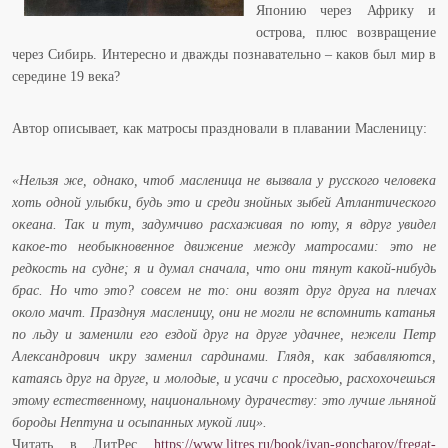
Японию через Африку и
острова, плюс возвращение
через Сибирь. Интересно и дважды познавательно – каков был мир в
середине 19 века?
Автор описывает, как матросы праздновали в плавании Масленицу:
«Нельзя же, однако, чтоб масленица не вызвала у русского человека
хоть одной улыбки, будь это и среди знойных зыбей Атлантического
океана. Так и тут, задумчиво расхаживая по юту, я вдруг увидел
какое-то необыкновенное движение между матросами: это не
редкость на судне; я и думал сначала, что они тянут какой-нибудь
брас. Но что это? совсем не то: они возят друг друга на плечах
около мачт. Празднуя масленицу, они не могли не вспомнить катанья
по льду и заменили его ездой друг на друге удачнее, нежели Петр
Александрович икру заменил сардинами. Глядя, как забавляются,
катаясь друг на друге, и молодые, и усачи с проседью, расхохочешься
этому естественному, национальному дурачеству: это лучше льняной
бороды Нептуна и осыпанных мукой лиц».
Читать в ЛитРес
https://www.litres.ru/book/ivan-goncharov/fregat-