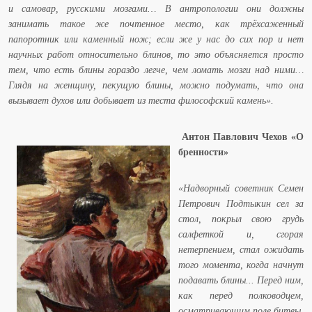
и самовар, русскими мозгами… В антропологии они должны
занимать такое же почтенное место, как трёхсаженный
папоротник или каменный нож; если же у нас до сих пор и нет
научных работ относительно блинов, то это объясняется просто
тем, что есть блины гораздо легче, чем ломать мозги над ними…
Глядя на женщину, пекущую блины, можно подумать, что она
вызывает духов или добывает из теста философский камень».
Антон Павлович Чехов
«О
бренности»
«Надворный советник Семен
Петрович Подтыкин сел за
стол, покрыл свою грудь
салфеткой и, сгорая
нетерпением, стал ожидать
того момента, когда начнут
подавать блины... Перед ним,
как перед полководцем,
осматривающим поле битвы,