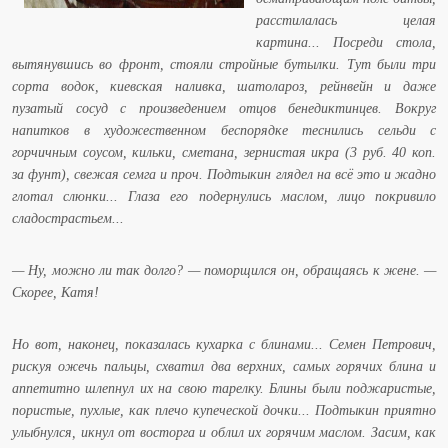
расстилалась целая
картина... Посреди стола,
вытянувшись во фронт, стояли стройные бутылки. Тут были три
сорта водок, киевская наливка, шатолароз, рейнвейн и даже
пузатый сосуд с произведением отцов бенедиктинцев. Вокруг
напитков в художественном беспорядке теснились сельди с
горчичным соусом, кильки, сметана, зернистая икра (3 руб. 40 коп.
за фунт), свежая семга и проч. Подтыкин глядел на всё это и жадно
глотал слюнки... Глаза его подернулись маслом, лицо покривило
сладострастьем...
— Ну, можно ли так долго? — поморщился он, обращаясь к жене. —
Скорее, Катя!
Но вот, наконец, показалась кухарка с блинами... Семен Петрович,
рискуя ожечь пальцы, схватил два верхних, самых горячих блина и
аппетитно шлепнул их на свою тарелку. Блины были поджаристые,
пористые, пухлые, как плечо купеческой дочки... Подтыкин приятно
улыбнулся, икнул от восторга и облил их горячим маслом. Засим, как