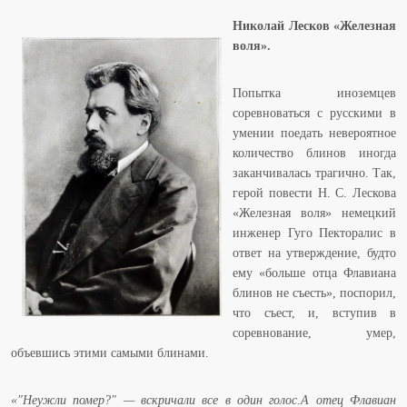
Николай Лесков «Железная
воля».
Попытка иноземцев
соревноваться с русскими в
умении поедать невероятное
количество блинов иногда
заканчивалась трагично. Так,
герой повести Н. С. Лескова
«Железная воля» немецкий
инженер Гуго Пекторалис в
ответ на утверждение, будто
ему «больше отца Флавиана
блинов не съесть», поспорил,
что съест, и, вступив в
соревнование, умер,
объевшись этими самыми блинами.
«"Неужли помер?" — вскричали все в один голос.А отец Флавиан