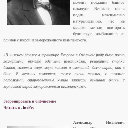
момент поедания блинов
накануне Великого поста
подан максимально
натуралистично, что не
мешает мечтам повторить
бунинскую комбинацию из
блинов с икрой и замороженного шампанского.
«В нижнем этаже в трактире Егорова в Охотном ряду было полно
лохматыми, толсто одетыми извозчиками, резавшими стопки
блинов, залитых сверх меры маслом и сметаной, было парно, как в
бане. В верхних комнатах, тоже очень теплых, с низкими
потолками, старозаветные купцы запивали огненные блины с
зернистой икрой замороженным шампанским».
Забронировать в библиотеке
Читать в ЛитРес
Александр Иванович