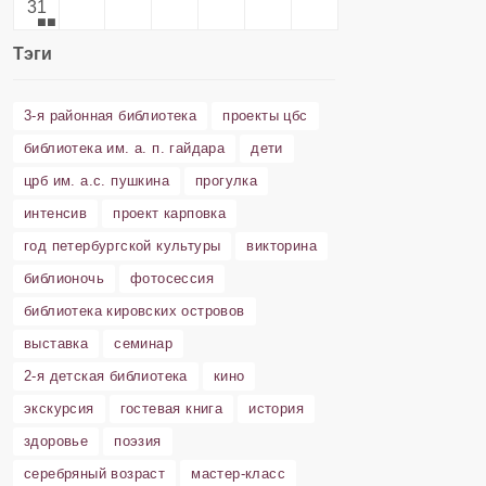
31
Тэги
3-я районная библиотека
проекты цбс
библиотека им. а. п. гайдара
дети
црб им. а.с. пушкина
прогулка
интенсив
проект карповка
год петербургской культуры
викторина
библионочь
фотосессия
библиотека кировских островов
выставка
семинар
2-я детская библиотека
кино
экскурсия
гостевая книга
история
здоровье
поэзия
серебряный возраст
мастер-класс