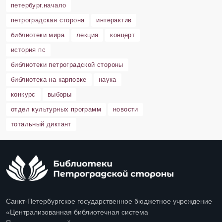
петербург.начало
петроградская сторона
интерактив
библиотеки мира
лекция
концерт
история пс
библиотеки петроградской стороны
библиотека на карповке
наука
конкурс
выборы
отдел культурных программ
новости
тотальный диктант
Санкт-Петербургское государственное бюджетное учреждение
«Централизованная библиотечная система