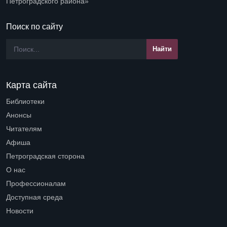
Петроградского района»
Поиск по сайту
Карта сайта
Библиотеки
Open submenu (Библиотеки)
Анонсы
Читателям
Open submenu (Читателям)
Афиша
Петроградская сторона
Open submenu (Петроградская сторона)
О нас
Open submenu (О нас)
Профессионалам
Open submenu (Профессионалам)
Доступная среда
Open submenu (Доступная среда)
Новости