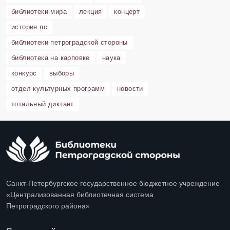
библиотеки мира
лекция
концерт
история пс
библиотеки петроградской стороны
библиотека на карповке
наука
конкурс
выборы
отдел культурных программ
новости
тотальный диктант
Санкт-Петербургское государственное бюджетное учреждение
«Централизованная библиотечная система
Петроградского района»