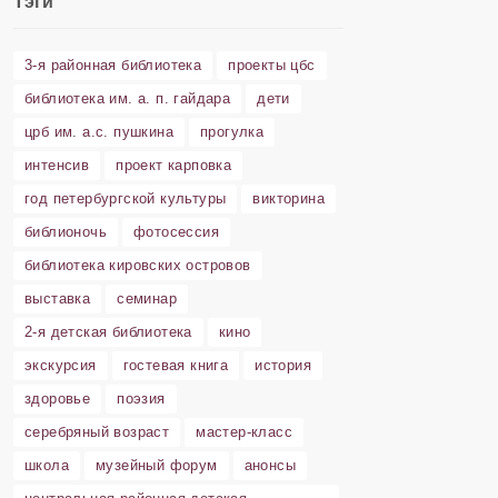
Тэги
3-я районная библиотека
проекты цбс
библиотека им. а. п. гайдара
дети
црб им. а.с. пушкина
прогулка
интенсив
проект карповка
год петербургской культуры
викторина
библионочь
фотосессия
библиотека кировских островов
выставка
семинар
2-я детская библиотека
кино
экскурсия
гостевая книга
история
здоровье
поэзия
серебряный возраст
мастер-класс
школа
музейный форум
анонсы