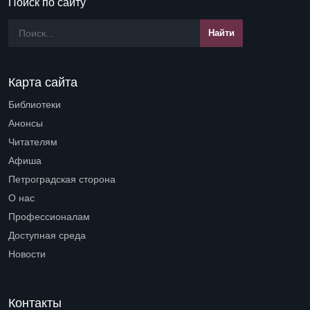
Поиск по сайту
Карта сайта
Библиотеки
Open submenu (Библиотеки)
Анонсы
Читателям
Open submenu (Читателям)
Афиша
Петроградская сторона
Open submenu (Петроградская сторона)
О нас
Open submenu (О нас)
Профессионалам
Open submenu (Профессионалам)
Доступная среда
Open submenu (Доступная среда)
Новости
Контакты