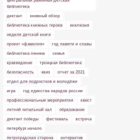
центральная районная детская
библиотека
диктант
книжный обзор
библиотека книжных героев
инклюзия
неделя детской книги
проект «фамилия»
год памяти и славы
библиотека ленина
семья
краеведение
троицкая библиотека
безопасность
квиз
отчет за 2021
отдел для подростков и молодёжи
игра
год единства народов россии
профессиональные мероприятия
квест
летний читальный зал
образование
диктант победы
фестиваль
встреча
петербург.начало
петроградская сторона
интерактив