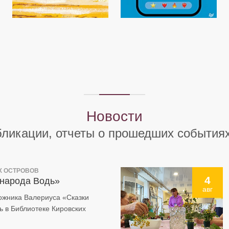
Новости
ликации, отчеты о прошедших события
Х ОСТРОВОВ
4
 народа Водь»
авг
ожника Валериуса «Сказки
ь в Библиотеке Кировских