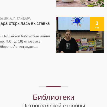
 ИМ. А. П. ГАЙДАРА
3
дара открылась выставка
авг
 в Юношеской библиотеке имени
р. П.С., д. 18) открылась
борона Ленинграда»....
Библиотеки
Петроградской стороны